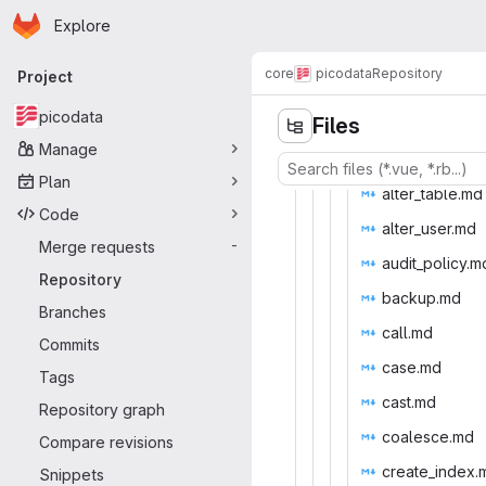
Homepage
Skip to main content
Explore
Primary navigation
core
picodata
Repository
Project
picodata
Files
Manage
Plan
alter_t
‎able.md‎
Code
alter_
‎user.md‎
Merge requests
-
audit_p
‎olicy.md
Repository
back
‎up.md‎
Branches
cal
‎l.md‎
Commits
cas
‎e.md‎
Tags
cas
‎t.md‎
Repository graph
coale
‎sce.md‎
Compare revisions
create_
‎index.
Snippets