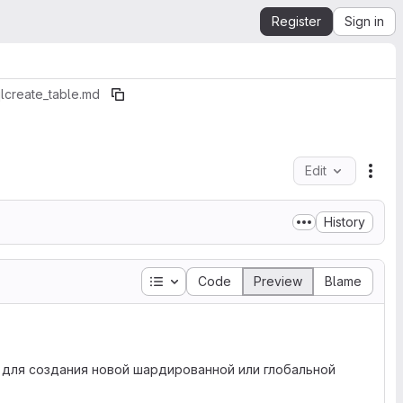
Register
Sign in
l
create_table.md
Edit
File
History
Table of contents
Code
Preview
Blame
 для создания новой шардированной или глобальной