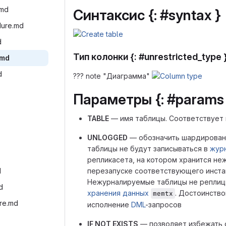
.md‎
Синтаксис {: #syntax }
dure.md‎
‎
Тип колонки {: #unrestricted_type 
.md‎
‎
??? note "Диаграмма"
Параметры {: #params 
TABLE
— имя таблицы. Соответствует 
UNLOGGED
— обозначить шардированн
таблицы не будут записываться в
жур
репликасета, на котором хранится не
‎
перезапуске соответствующего инстан
Нежурналируемые таблицы не реплици
d‎
хранения данных
. Достоинств
memtx
re.md‎
исполнение
DML
-запросов
IF NOT EXISTS
— позволяет избежать о