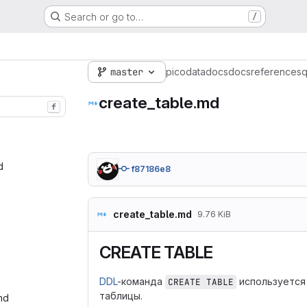
Search or go to…
/
master
picodata
docs
docs
reference
sq
create_table.md
f
‎
f87186e8
create_table.md
9.76 KiB
CREATE TABLE
DDL
-команда
используется
CREATE TABLE
таблицы.
md‎