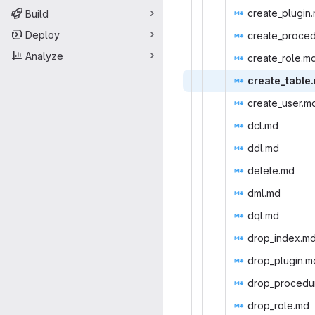
create_p
‎lugin
Build
Deploy
create_pr
‎oce
Analyze
create_
‎role.md
create_
‎table
create_
‎user.md
dcl
‎.md‎
ddl
‎.md‎
dele
‎te.md‎
dml
‎.md‎
dql
‎.md‎
drop_i
‎ndex.md
drop_pl
‎ugin.m
drop_pro
‎cedu
drop_r
‎ole.md‎