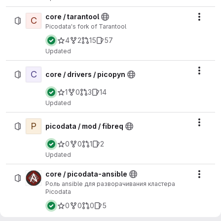
core / tarantool
C
Actio
Picodata's fork of Tarantool
4
2
15
57
Updated
C
Actio
core / drivers / picopyn
1
0
3
14
Updated
P
Actio
picodata / mod / fibreq
0
0
1
2
Updated
core / picodata-ansible
Actio
Роль ansible для разворачивания кластера
Picodata
0
0
0
5
Updated