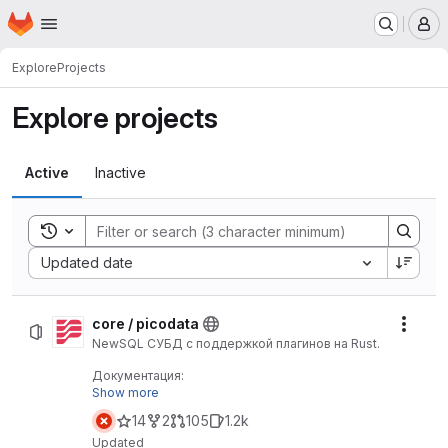
Homepage
Skip to main content
M
Explore
Projects
Explore projects
Active
Inactive
Toggle search history
Sort by:
Updated date
core / picodata
Actio
NewSQL СУБД с поддержкой плагинов на Rust.
Документация:
https://docs.picodata.io/picodata/
Show more
14
2
105
1.2k
Updated