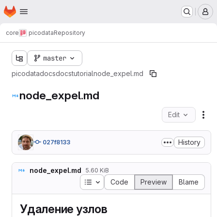
Homepage
Skip to main content
M
core
picodata
Repository
master
picodata
docs
docs
tutorial
node_expel.md
node_expel.md
Edit
Fil
History
027f8133
node_expel.md
5.60 KiB
Table of contents
Code
Preview
Blame
Удаление узлов