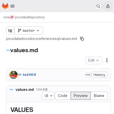
Homepage
Skip to main content
M
core
picodata
Repository
master
picodata
docs
docs
reference
sql
values.md
values.md
Edit
Fil
History
4e81951f
values.md
1.04 KiB
Table of contents
Code
Preview
Blame
VALUES