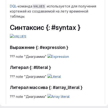
DQL
-команда
используется для получения
VALUES
кортежей из создаваемой на лету временной
таблицы.
Синтаксис {: #syntax }
Выражение {: #expression }
??? note "Диаграмма"
Литерал {: #literal }
??? note "Диаграмма"
Литерал массива {: #array_literal }
??? note "Диаграмма"
Примеры {: #examples }