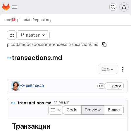
Homepage
Skip to main content
M
core
picodata
Repository
master
picodata
docs
docs
reference
sql
transactions.md
transactions.md
Edit
Fil
History
0a524c40
transactions.md
13.98 KiB
Table of contents
Code
Preview
Blame
Транзакции