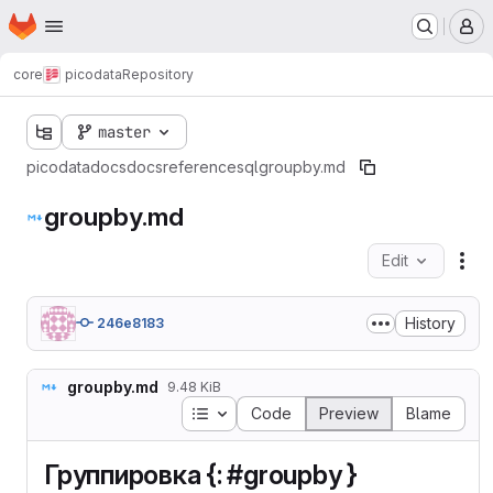
Homepage
Skip to main content
M
core
picodata
Repository
master
picodata
docs
docs
reference
sql
groupby.md
groupby.md
Edit
Fil
History
246e8183
groupby.md
9.48 KiB
Table of contents
Code
Preview
Blame
Группировка {: #groupby }