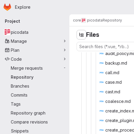
Homepage
Skip to main content
Explore
Primary navigation
core
picodata
Repository
Project
picodata
Files
Manage
Plan
audit_p
‎olicy.md
Code
back
‎up.md‎
Merge requests
-
cal
‎l.md‎
Repository
cas
‎e.md‎
Branches
cas
‎t.md‎
Commits
coale
‎sce.md‎
Tags
create_
‎index.
Repository graph
create_p
‎lugin
Compare revisions
create_pr
‎oce
Snippets