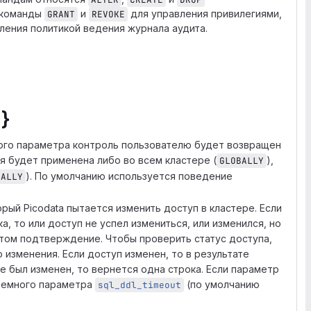
 команды
и
для управления привилегиями,
GRANT
REVOKE
ления политикой ведения журнала аудита.
}
ого параметра контроль пользователю будет возвращен
я будет применена либо во всем кластере (
),
GLOBALLY
). По умолчанию используется поведение
CALLY
рый Picodata пытается изменить доступ в кластере. Если
а, то или доступ не успел измениться, или изменился, но
этом подтверждение. Чтобы проверить статус доступа,
изменения. Если доступ изменен, то в результате
не был изменен, то вернется одна строка. Если параметр
стемного параметра
(по умолчанию
sql_ddl_timeout