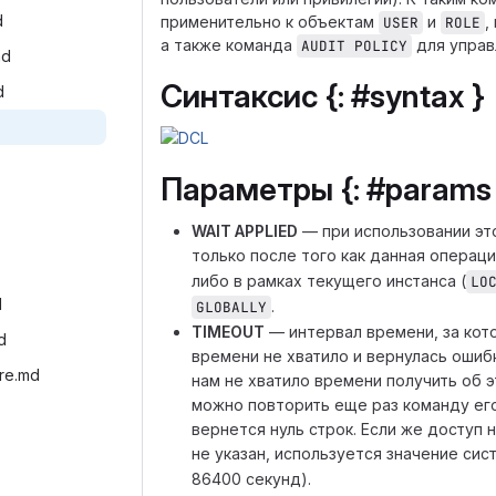
‎
применительно к объектам
и
,
USER
ROLE
а также команда
для управ
AUDIT POLICY
d‎
Синтаксис {: #syntax }
‎
Параметры {: #params 
WAIT APPLIED
— при использовании эт
только после того как данная операци
либо в рамках текущего инстанса (
LO
‎
.
GLOBALLY
TIMEOUT
— интервал времени, за кото
d‎
времени не хватило и вернулась ошибк
re.md‎
нам не хватило времени получить об 
можно повторить еще раз команду его 
вернется нуль строк. Если же доступ 
не указан, используется значение си
86400 секунд).