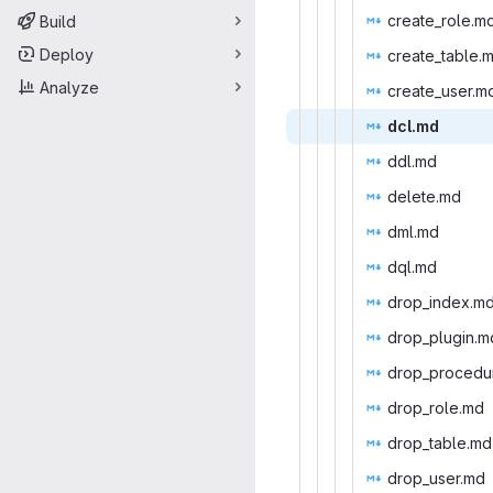
create_
‎role.md
Build
Deploy
create_
‎table.m
Analyze
create_
‎user.md
dcl
‎.md‎
ddl
‎.md‎
dele
‎te.md‎
dml
‎.md‎
dql
‎.md‎
drop_i
‎ndex.md
drop_pl
‎ugin.m
drop_pro
‎cedu
drop_r
‎ole.md‎
drop_t
‎able.md‎
drop_u
‎ser.md‎