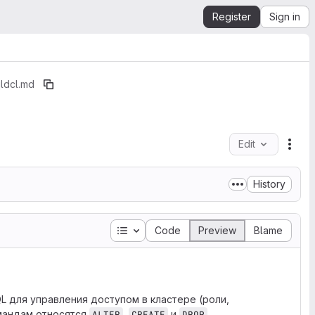
Register
Sign in
l
dcl.md
Edit
File
History
Table of contents
Code
Preview
Blame
QL для управления доступом в кластере (роли,
омандам относятся
,
и
ALTER
CREATE
DROP