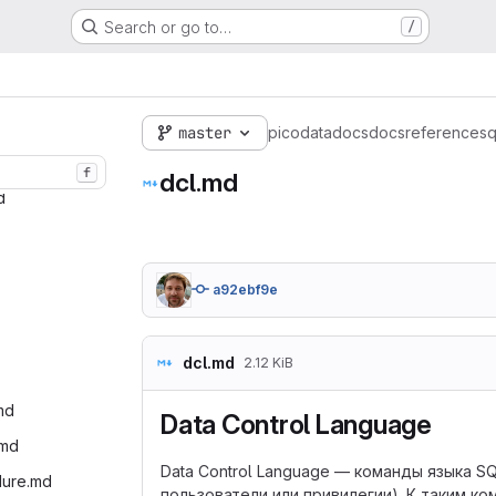
Search or go to…
/
master
picodata
docs
docs
reference
sq
f
dcl.md
‎
a92ebf9e
dcl.md
2.12 KiB
md‎
Data Control Language
.md‎
Data Control Language — команды языка S
dure.md‎
пользователи или привилегии). К таким к