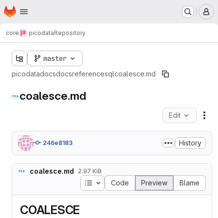
Homepage
Skip to main content
M
core
picodata
Repository
master
picodata
docs
docs
reference
sql
coalesce.md
coalesce.md
Edit
Fil
History
246e8183
coalesce.md
2.97 KiB
Table of contents
Code
Preview
Blame
COALESCE