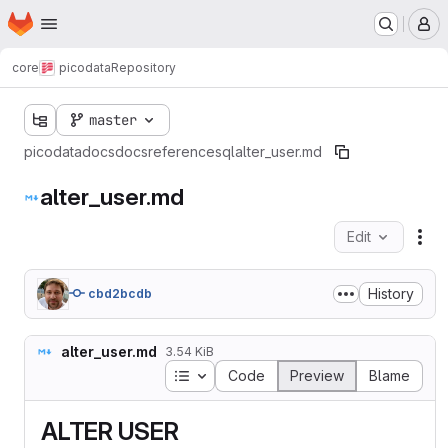
Homepage
Skip to main content
M
core
picodata
Repository
master
picodata
docs
docs
reference
sql
alter_user.md
alter_user.md
Edit
Fil
History
cbd2bcdb
alter_user.md
3.54 KiB
Table of contents
Code
Preview
Blame
ALTER USER