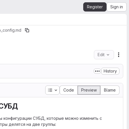
Register
Sign in
_config.md
Edit
File
History
Table of contents
Code
Preview
Blame
 СУБД
ы конфигурации СУБД, которые можно изменить с
тры делятся на две группы: