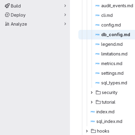
audit_e
‎vents.md‎
Build
Deploy
cli
‎.md‎
Analyze
conf
‎ig.md‎
db_con
‎fig.md‎
lege
‎nd.md‎
limitat
‎ions.md‎
metri
‎cs.md‎
setti
‎ngs.md‎
sql_ty
‎pes.md‎
secu
‎rity‎
tuto
‎rial‎
inde
‎x.md‎
sql_in
‎dex.md‎
ho
‎oks‎