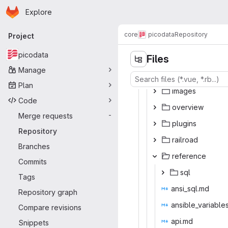
Homepage
Skip to main content
Explore
Primary navigation
core
picodata
Repository
Project
picodata
Files
Manage
Plan
ima
‎ges‎
Code
over
‎view‎
Merge requests
-
plu
‎gins‎
Repository
rail
‎road‎
Branches
refe
‎rence‎
Commits
s
‎ql‎
Tags
ansi_
‎sql.md‎
Repository graph
ansible_va
‎riable
Compare revisions
api
‎.md‎
Snippets