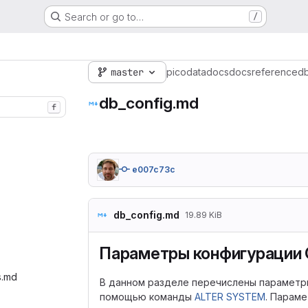
Search or go to…
/
master
picodata
docs
docs
reference
db
db_config.md
f
e007c73c
db_config.md
19.89 KiB
Параметры конфигурации
s.md‎
В данном разделе перечислены параметр
помощью команды
ALTER SYSTEM
. Параме