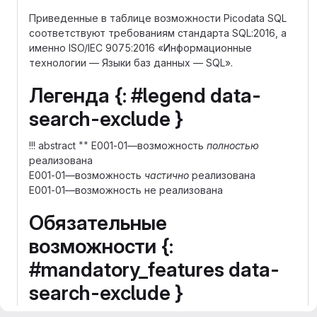
Приведенные в таблице возможности Picodata SQL
соответствуют требованиям стандарта SQL:2016, а
именно ISO/IEC 9075:2016 «Информационные
технологии — Языки баз данных — SQL».
Легенда {: #legend data-
search-exclude }
!!! abstract ""
E001-01
—
возможность
полностью
реализована
E001-01
—
возможность
частично
реализована
E001-01
—
возможность не реализована
Обязательные
возможности {:
#mandatory_features data-
search-exclude }