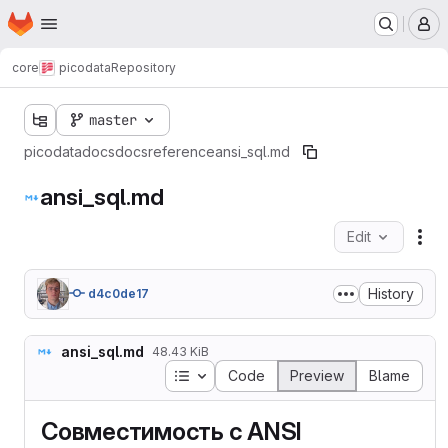
Homepage
Skip to main content
M
core
picodata
Repository
master
picodata
docs
docs
reference
ansi_sql.md
ansi_sql.md
Edit
Fil
History
d4c0de17
ansi_sql.md
48.43 KiB
Table of contents
Code
Preview
Blame
Совместимость с ANSI