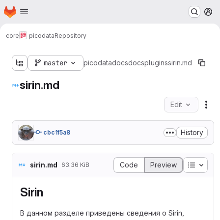
Homepage
Skip to main content
M
core
picodata
Repository
master
picodata
docs
docs
plugins
sirin.md
sirin.md
Edit
Fil
History
cbc1f5a8
Table o
sirin.md
Code
Preview
63.36 KiB
Sirin
В данном разделе приведены сведения о Sirin,