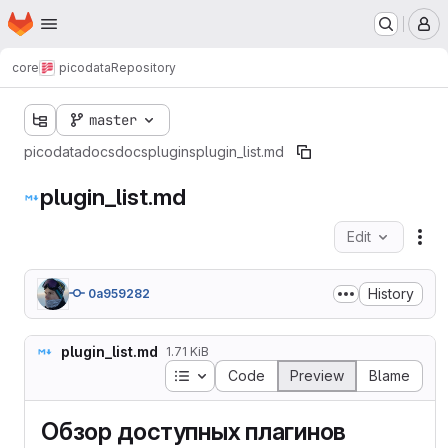
Homepage
Skip to main content
M
core
picodata
Repository
master
picodata
docs
docs
plugins
plugin_list.md
plugin_list.md
Edit
Fil
History
0a959282
plugin_list.md
1.71 KiB
Table of contents
Code
Preview
Blame
Обзор доступных плагинов