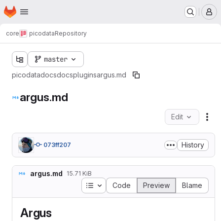
Homepage
Skip to main content
M
core
picodata
Repository
master
picodata
docs
docs
plugins
argus.md
argus.md
Edit
Fil
History
073ff207
argus.md
15.71 KiB
Table of contents
Code
Preview
Blame
Argus