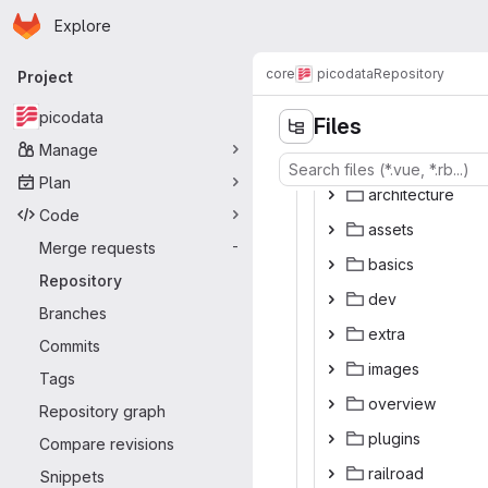
Homepage
Skip to main content
Explore
Primary navigation
core
picodata
Repository
Project
picodata
Files
Manage
Plan
archit
‎ecture‎
Code
ass
‎ets‎
Merge requests
-
bas
‎ics‎
Repository
d
‎ev‎
Branches
ex
‎tra‎
Commits
ima
‎ges‎
Tags
over
‎view‎
Repository graph
plu
‎gins‎
Compare revisions
rail
‎road‎
Snippets