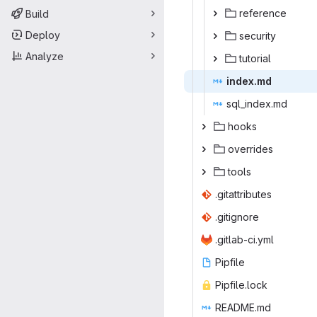
refe
‎rence‎
Build
Deploy
secu
‎rity‎
Analyze
tuto
‎rial‎
inde
‎x.md‎
sql_in
‎dex.md‎
ho
‎oks‎
over
‎rides‎
to
‎ols‎
.gitatt
‎ributes‎
.giti
‎gnore‎
.gitlab
‎-ci.yml‎
Pip
‎file‎
Pipfil
‎e.lock‎
READ
‎ME.md‎