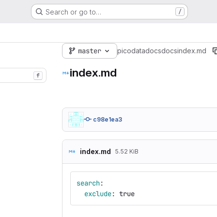
Search or go to…
/
master
picodata
docs
docs
index.md
index.md
f
c98e1ea3
index.md
5.52 KiB
search
:
exclude
:
true