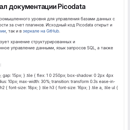
ал документации Picodata
промышленного уровня для управления базами данных с
и за счет плагинов. Исходный код Picodata открыт и
рии
, так и в
зеркале на GitHub
.
зует хранение структурированных и
нное управление данными, язык запросов SQL, а также
:
p; gap: 15px; } .tile { flex: 1 0 250px; box-shadow: 0 2px 4px
ius: 10px; max-width: 30%; transition: transform 0.3s ease-in-
h2 { font-size: 18px; } .tile h3 { font-size: 16px; } .tile a, .tile ul {