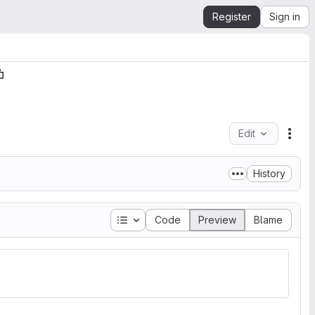
Register
Sign in
Edit
File
History
Table of contents
Code
Preview
Blame