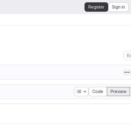
Register
Sign in
Ed
Table of contents
Code
Preview