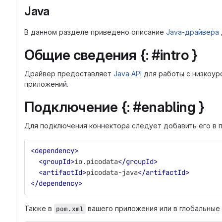
Java
В данном разделе приведено описание
Java-драйвера
Общие сведения {: #intro }
Драйвер предоставляет
Java API
для работы с низкоуро
приложений.
Подключение {: #enabling }
Для подключения коннектора следует добавить его в п
<dependency>
<groupId>
io.picodata
</groupId>
<artifactId>
picodata-java
</artifactId>
</dependency>
Также в
вашего приложения или в глобальные 
pom.xml