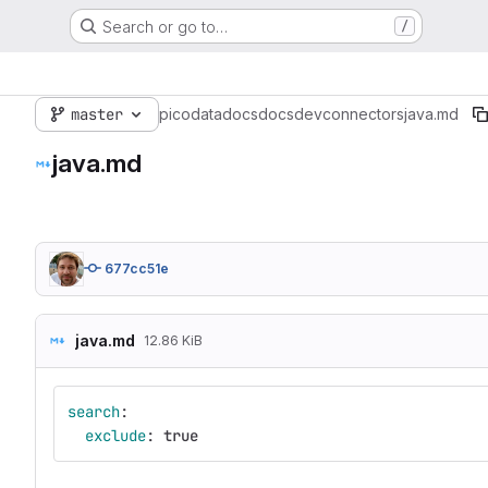
Search or go to…
/
master
picodata
docs
docs
dev
connectors
java.md
java.md
677cc51e
java.md
12.86 KiB
search
:
exclude
:
true