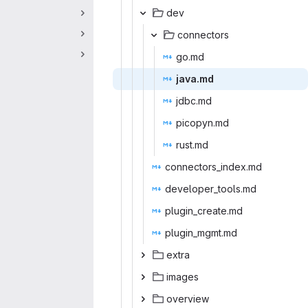
d
‎ev‎
conne
‎ctors‎
go
‎.md‎
jav
‎a.md‎
jdb
‎c.md‎
picop
‎yn.md‎
rus
‎t.md‎
connector
‎s_index.md‎
developer
‎_tools.md‎
plugin_c
‎reate.md‎
plugin_
‎mgmt.md‎
ex
‎tra‎
ima
‎ges‎
over
‎view‎