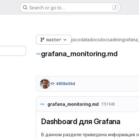
Search or go to…
/
master
picodata
docs
docs
admin
grafana
grafana_monitoring.md
4858e56d
grafana_monitoring.md
7.51 KiB
Dashboard для Grafana
В данном разделе приведена информация о