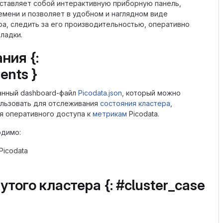
дставляет собой интерактивную приборную панель,
мени и позволяет в удобном и наглядном виде
а, следить за его производительностью, оперативно
ладки.
ния {:
ents }
анный dashboard-файл
Picodata.json
, который можно
ользовать для отслеживания
состояния кластера
,
ля оперативного доступа к
метрикам
Picodata.
одимо:
Picodata
того кластера {: #cluster_case