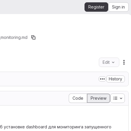
Register
Sign in
_monitoring.md
Edit
Fi
History
Table 
Code
Preview
б установке dashboard для мониторинга запущенного