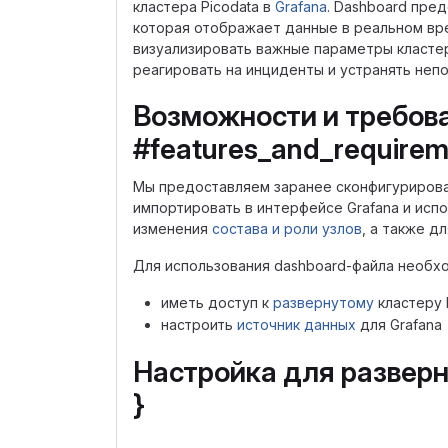
кластера Picodata в
Grafana
. Dashboard пре
которая отображает данные в реальном вре
визуализировать важные параметры кластер
реагировать на инциденты и устранять непо
Возможности и требова
#features_and_requirem
Мы предоставляем заранее сконфигуриров
импортировать в интерфейсе Grafana и исп
изменения
состава и роли узлов
, а также д
Для использования dashboard-файла необх
иметь доступ к
развернутому
кластеру 
настроить
источник данных
для Grafana
Настройка для разверну
}