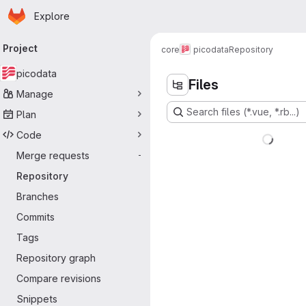
Homepage
Skip to main content
Explore
Primary navigation
Project
core
picodata
Repository
picodata
Files
Manage
Search files (*.vue, *.rb...)
Plan
Code
Merge requests
-
Repository
Branches
Commits
Tags
Repository graph
Compare revisions
Snippets