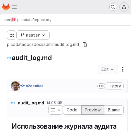
Homepage
Skip to main content
M
core
picodata
Repository
master
picodata
docs
docs
admin
audit_log.md
audit_log.md
Edit
Fil
History
a2dea9ae
audit_log.md
14.95 KiB
Table of contents
Code
Preview
Blame
Использование журнала аудита