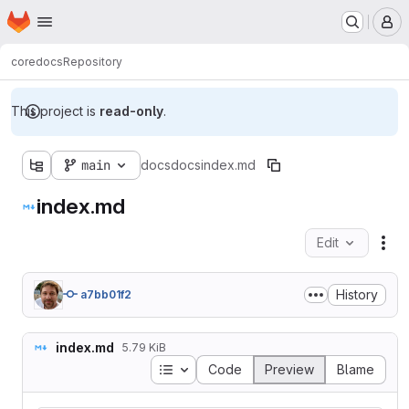
Homepage
Skip to main content
M
core
docs
Repository
This project is
read-only
.
main
docs
docs
index.md
index.md
Edit
Fil
History
a7bb01f2
index.md
5.79 KiB
Table of contents
Code
Preview
Blame