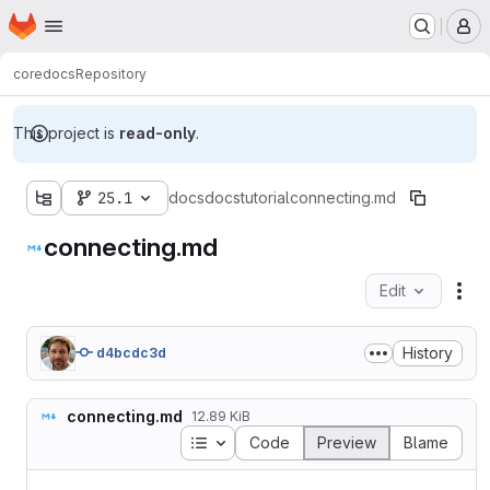
Homepage
Skip to main content
M
core
docs
Repository
This project is
read-only
.
25.1
docs
docs
tutorial
connecting.md
connecting.md
Edit
Fil
History
d4bcdc3d
connecting.md
12.89 KiB
Table of contents
Code
Preview
Blame